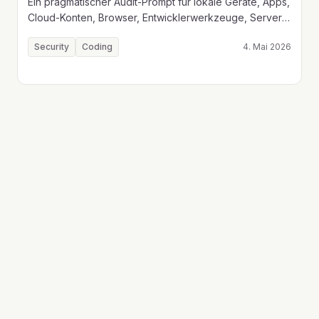
Ein pragmatischer Audit-Prompt für lokale Geräte, Apps,
Cloud-Konten, Browser, Entwicklerwerkzeuge, Server,
Backups und Monitoring - ohne Secrets offenzulegen.
Security
Coding
4. Mai 2026