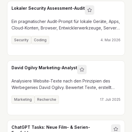
Lokaler Security Assessment-Audit
Ein pragmatischer Audit-Prompt für lokale Geräte, Apps,
Cloud-Konten, Browser, Entwicklerwerkzeuge, Server,
Backups und Monitoring - ohne Secrets offenzulegen.
Security
Coding
4. Mai 2026
David Ogilvy Marketing-Analyst
Analysiere Website-Texte nach den Prinzipien des
Werbegenies David Ogilvy. Bewertet Texte, erstellt
Kommentare, gibt Verbesserungsbereiche an und
Marketing
Recherche
17. Juli 2025
schreibt eine neue optimierte Version.
ChatGPT Tasks: Neue Film- & Serien-