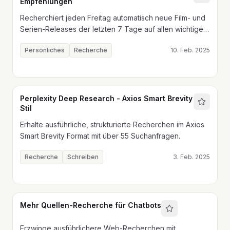
Empfehlungen
Recherchiert jeden Freitag automatisch neue Film- und
Serien-Releases der letzten 7 Tage auf allen wichtigen
Streaming-Plattformen und erstellt eine übersichtliche
Persönliches
Recherche
10. Feb. 2025
Tabelle mit Bewertungen, Trailern und Details.
Perplexity Deep Research - Axios Smart Brevity
Stil
Erhalte ausführliche, strukturierte Recherchen im Axios
Smart Brevity Format mit über 55 Suchanfragen.
Recherche
Schreiben
3. Feb. 2025
Mehr Quellen-Recherche für Chatbots
Erzwinge ausführlichere Web-Recherchen mit