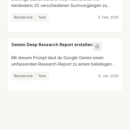
mindestens 20 verschiedenen Suchvorgängen zu
deiner Frage.
Recherche
Text
3. Feb. 2025
Gemini Deep Research Report erstellen
Mit diesem Prompt lässt du Google Gemini einen
umfassenden Research-Report zu einem beliebigen
Thema erstellen. Ideal für die Recherche vor der
Recherche
Text
6. Jan. 2025
Erstellung von E-Books, Reports oder Leadmagneten.